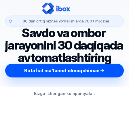
30 dan ortiq biznes yo‘nalishlarda 700+ mijozlar
Savdo va ombor 
jarayonini 30 daqiqada 
avtomatlashtiring
Batafsil ma’lumot olmoqchiman
Bizga ishongan kompaniyalar: