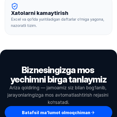
Xatolarni kamaytirish
Excel va qo‘lda yuritiladigan daftarlar o‘rniga yagona, 
nazoratli tizim.
Biznesingizga mos 
yechimni birga tanlaymiz
Ariza qoldiring — jamoamiz siz bilan bog‘lanib, 
jarayonlaringizga mos avtomatlashtirish rejasini 
ko‘rsatadi.
Batafsil ma’lumot olmoqchiman